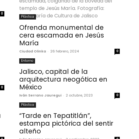
0
Plástica
Ofrenda monumental de
cera escamada en Jesús
María
Ciudad Olinka
-
26 febrero, 2024
0
Entorno
Jalisco, capital de la
arquitectura neogótica en
México
0
Iván Serrano Jauregui
-
2 octubre, 2023
0
Plástica
a
“Tarde en Tepatitlán”,
estampa pictórica del sentir
alteño