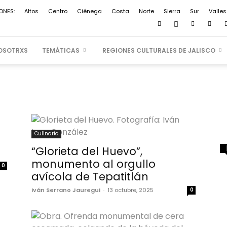
ONES:
Altos
Centro
Ciénega
Costa
Norte
Sierra
Sur
Valles
OSOTRXS
TEMÁTICAS
REGIONES CULTURALES DE JALISCO
Culinario
“Glorieta del Huevo”,
monumento al orgullo
0
avícola de Tepatitlán
Iván Serrano Jauregui
-
13 octubre, 2025
0