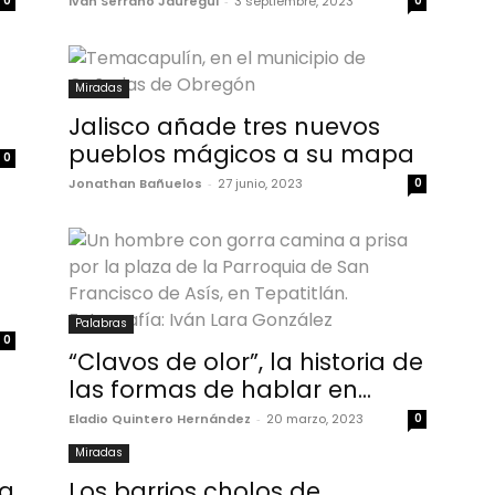
0
Iván Serrano Jauregui
-
3 septiembre, 2023
0
Miradas
Jalisco añade tres nuevos
pueblos mágicos a su mapa
0
Jonathan Bañuelos
-
27 junio, 2023
0
Palabras
0
“Clavos de olor”, la historia de
las formas de hablar en...
Eladio Quintero Hernández
-
20 marzo, 2023
0
Miradas
ra
Los barrios cholos de