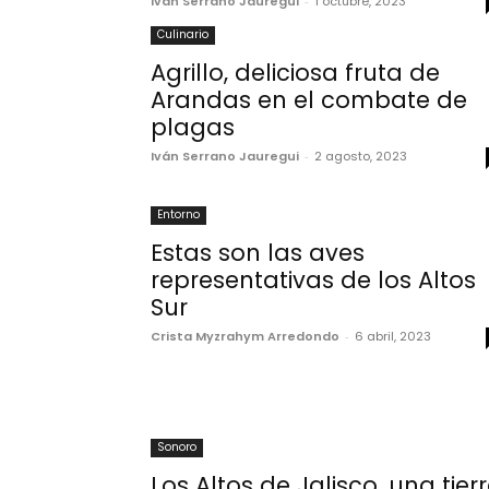
Iván Serrano Jauregui
-
1 octubre, 2023
Culinario
Agrillo, deliciosa fruta de
Arandas en el combate de
plagas
Iván Serrano Jauregui
-
2 agosto, 2023
Entorno
Estas son las aves
representativas de los Altos
Sur
Crista Myzrahym Arredondo
-
6 abril, 2023
Sonoro
Los Altos de Jalisco, una tier