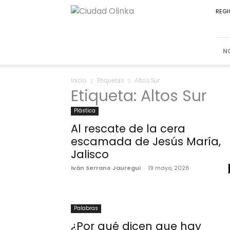
Ciudad
REGI
Olinka
N
Inicio
Etiquetas
Altos Sur
Etiqueta: Altos Sur
Plástica
Al rescate de la cera
escamada de Jesús María,
Jalisco
Iván Serrano Jauregui
-
19 mayo, 2026
Palabras
¿Por qué dicen que hay