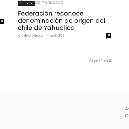
Culinario
Federación reconoce
denominación de origen del
0
chile de Yahualica
Ciudad Olinka
-
4 abril, 2021
0
Página 1 de 2
A
C