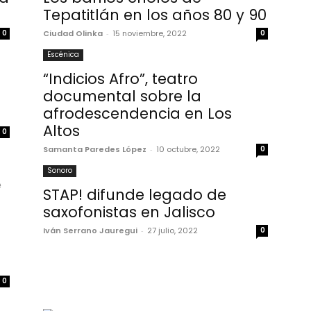
Tepatitlán en los años 80 y 90
0
Ciudad Olinka
-
15 noviembre, 2022
0
Escénica
“Indicios Afro”, teatro
documental sobre la
afrodescendencia en Los
Altos
0
Samanta Paredes López
-
10 octubre, 2022
0
Sonoro
STAP! difunde legado de
saxofonistas en Jalisco
Iván Serrano Jauregui
-
27 julio, 2022
0
0