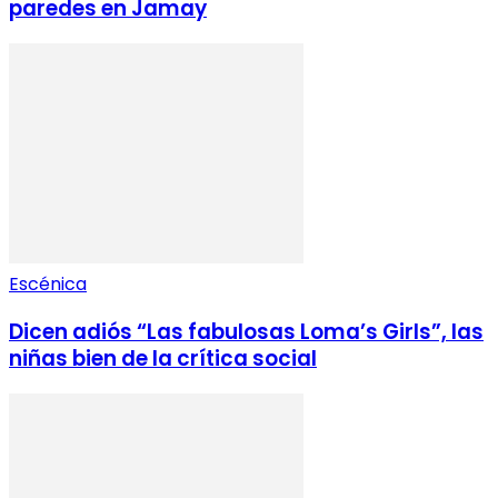
paredes en Jamay
Escénica
Dicen adiós “Las fabulosas Loma’s Girls”, las
niñas bien de la crítica social