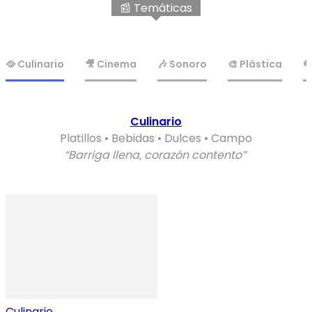
📰 Temáticas
🥘 Culinario
🎥 Cinema
🎶 Sonoro
🎨 Plástica

Culinario
Platillos • Bebidas • Dulces • Campo
“Barriga llena, corazón contento”
Culinario