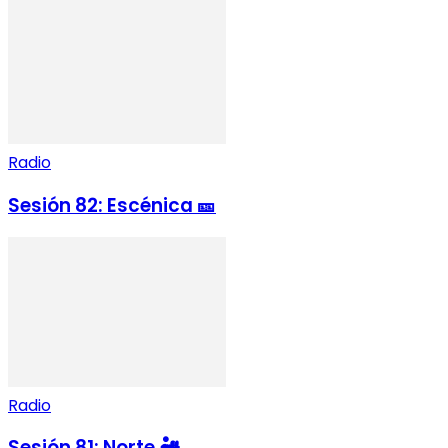
Radio
Sesión 82: Escénica 🎫
Radio
Sesión 81: Norte 🏜