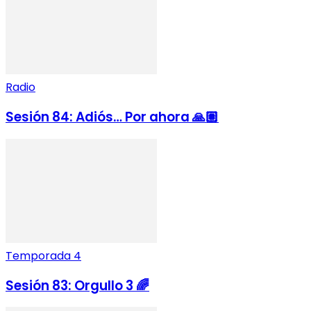
Radio
Sesión 84: Adiós… Por ahora 🙏🏽
Temporada 4
Sesión 83: Orgullo 3 🌈