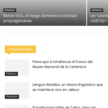
MIRADAS
MIRADAS
8M en GDL, el fuego feminista continúa
Un “Jochi
propagándose
LGBTIQ+ 
TRADICIONES
Preocupa a tonaltecas el futuro del
Museo Nacional de la Cerámica
Plástica
Lengua Wixárika, un tesoro lingüístico que
se mantiene vivo en Jalisco
Palabras
El tradicional chilte de Talpa, único en