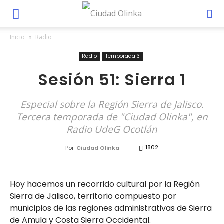
Inicio
Radio
Radio
Temporada 3
Sesión 51: Sierra 1
Especial sobre la Región Sierra de Jalisco.
Tercera temporada de "Ciudad Olinka", en
Radio UdeG Ocotlán
1802
Por
Ciudad Olinka
-
Hoy hacemos un recorrido cultural por la Región
Sierra de Jalisco, territorio compuesto por
municipios de las regiones administrativas de Sierra
de Amula y Costa Sierra Occidental.