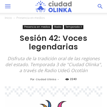
Inicio
Presencia en medios
Presencia en medios
Radio
Temporada 3
Sesión 42: Voces
legendarias
Disfruta de la tradición oral de las regiones
del estado. Temporada 3 de "Ciudad Olinka",
a través de Radio UdeG Ocotlán
2243
Por
Ciudad Olinka
-