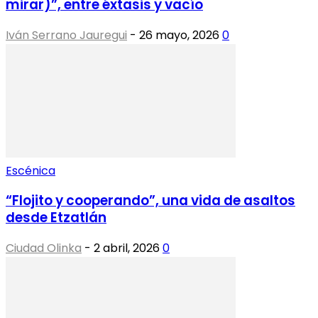
mirar)”, entre éxtasis y vacío
Iván Serrano Jauregui
-
26 mayo, 2026
0
Escénica
“Flojito y cooperando”, una vida de asaltos
desde Etzatlán
Ciudad Olinka
-
2 abril, 2026
0