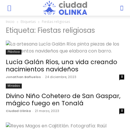
Inicio
Etiquetas
Fiestas religiosas
Etiqueta: Fiestas religiosas
Plástica
Lucía Galán Ríos, una vida creando
nacimientos navideños
Jonathan Bañuelos
-
24 diciembre, 2023
0
Miradas
Divino Niño Cohetero de San Gaspar,
mágico fuego en Tonalá
Ciudad Olinka
-
21 marzo, 2023
0