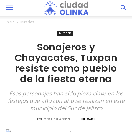
Inicio
Miradas
Miradas
Sonajeros y
Chayacates, Tuxpan
resiste como pueblo
de la fiesta eterna
Esos personajes han sido pieza clave en los
festejos que año con año se realizan en este
municipio del Sur de Jalisco
9354
Por
Cristina Arana
-