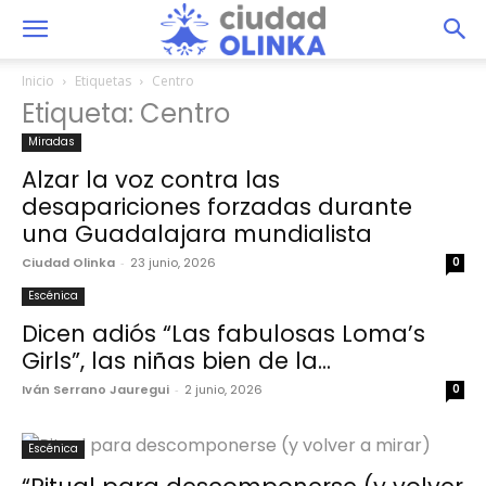
Inicio
Etiquetas
Centro
Etiqueta: Centro
Miradas
Alzar la voz contra las
desapariciones forzadas durante
una Guadalajara mundialista
Ciudad Olinka
-
23 junio, 2026
0
Escénica
Dicen adiós “Las fabulosas Loma’s
Girls”, las niñas bien de la...
Iván Serrano Jauregui
-
2 junio, 2026
0
Escénica