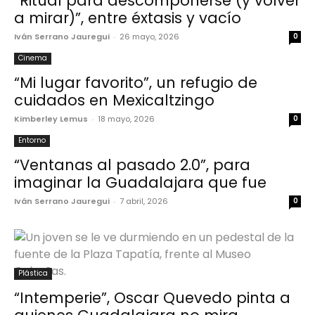
“Ritual para descomponerse (y volver
a mirar)”, entre éxtasis y vacío
Iván Serrano Jauregui
-
26 mayo, 2026
0
Cinema
“Mi lugar favorito”, un refugio de
cuidados en Mexicaltzingo
Kimberley Lemus
-
18 mayo, 2026
0
Entorno
“Ventanas al pasado 2.0”, para
imaginar la Guadalajara que fue
Iván Serrano Jauregui
-
7 abril, 2026
0
Plástica
“Intemperie”, Oscar Quevedo pinta a