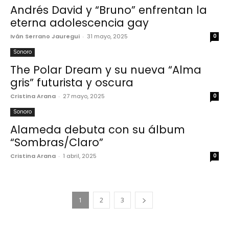
Andrés David y “Bruno” enfrentan la
eterna adolescencia gay
Iván Serrano Jauregui
-
31 mayo, 2025
0
Sonoro
The Polar Dream y su nueva “Alma
gris” futurista y oscura
Cristina Arana
-
27 mayo, 2025
0
Sonoro
Alameda debuta con su álbum
“Sombras/Claro”
Cristina Arana
-
1 abril, 2025
0
1
2
3