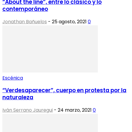
“About the line”, entre lo clásico y lo
contemporáneo
Jonathan Bañuelos
-
25 agosto, 2021
0
Escénica
“Verdesaparecer”, cuerpo en protesta por la
naturaleza
Iván Serrano Jauregui
-
24 marzo, 2021
0