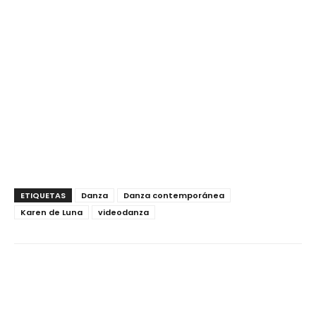
ETIQUETAS
Danza
Danza contemporánea
Karen de Luna
videodanza