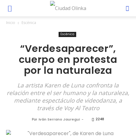
Inicio
Escénica
Escénica
“Verdesaparecer”,
cuerpo en protesta
por la naturaleza
La artista Karen de Luna confronta la
relación entre el ser humano y la naturaleza,
mediante espectáculo de videodanza, a
través de Voy Al Teatro
2248
Por
Iván Serrano Jauregui
-