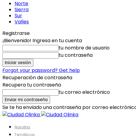
Norte
Sierra
Sur
Valles
Registrarse
¡Bienvenido! Ingresa en tu cuenta
tu nombre de usuario
tu contraseña
Forgot your password? Get help
Recuperación de contraseña
Recupera tu contraseña
tu correo electrónico
Se te ha enviado una contraseña por correo electrónico
Nosotrxs
Temáticas