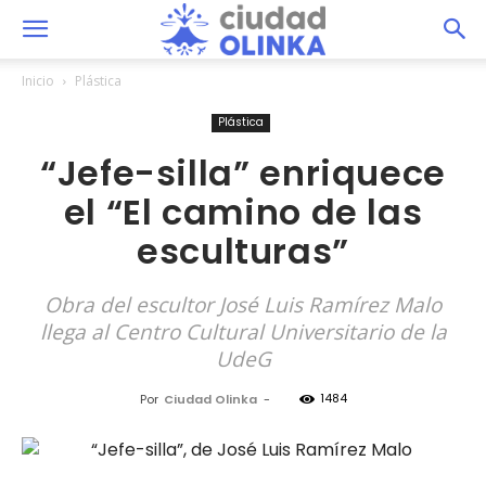
Inicio
Plástica
Plástica
“Jefe-silla” enriquece
el “El camino de las
esculturas”
Obra del escultor José Luis Ramírez Malo
llega al Centro Cultural Universitario de la
UdeG
1484
Por
Ciudad Olinka
-