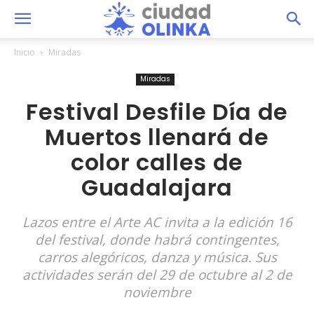
Inicio
Miradas
Miradas
Festival Desfile Día de
Muertos llenará de
color calles de
Guadalajara
Lazos entre el Arte AC invita a la edición 16
del festival, donde habrá contingentes,
carros alegóricos, danza y música. Sus
actividades serán del 29 de octubre al 2 de
noviembre