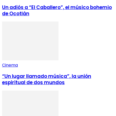
Un adiós a “El Caballero”, el músico bohemio
de Ocotlán
Cinema
“Un lugar llamado música”, la unión
espiritual de dos mundos