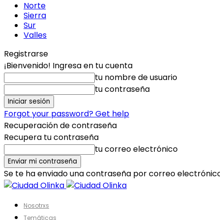
Norte
Sierra
Sur
Valles
Registrarse
¡Bienvenido! Ingresa en tu cuenta
tu nombre de usuario
tu contraseña
Forgot your password? Get help
Recuperación de contraseña
Recupera tu contraseña
tu correo electrónico
Se te ha enviado una contraseña por correo electrónico
Nosotrxs
Temáticas