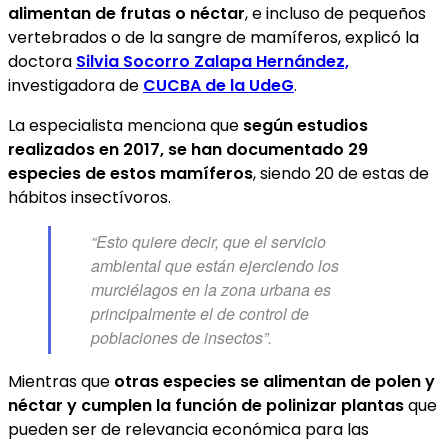
alimentan de frutas o néctar
, e incluso de pequeños
vertebrados o de la sangre de mamíferos, explicó la
doctora
Silvia Socorro Zalapa Hernández,
investigadora de
CUCBA de la UdeG
.
La especialista menciona que
según estudios
realizados en 2017, se han documentado 29
especies de estos mamíferos
, siendo 20 de estas de
hábitos insectívoros.
“Esto quiere decir, que el servicio
ambiental que están ejerciendo los
murciélagos en la zona urbana es
principalmente el de control de
poblaciones de insectos”.
Mientras que
otras especies se alimentan de polen y
néctar y cumplen la función de polinizar plantas
que
pueden ser de relevancia económica para las