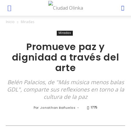
Inicio
Miradas
Miradas
Promueve paz y
dignidad a través del
arte
Belén Palacios, de "Más música menos balas
GDL", comparte sus reflexiones en torno a la
cultura de la paz
1775
Por
Jonathan Bañuelos
-