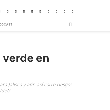
ODCAST
n verde en
a Jalisco y aún así corre riesgos
 UdeG