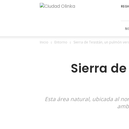
Ciudad
REGI
Olinka
N
Inicio
Entorno
Sierra de Tesistán, un pulmón ver
Sierra de
Esta área natural, ubicada al no
ambi