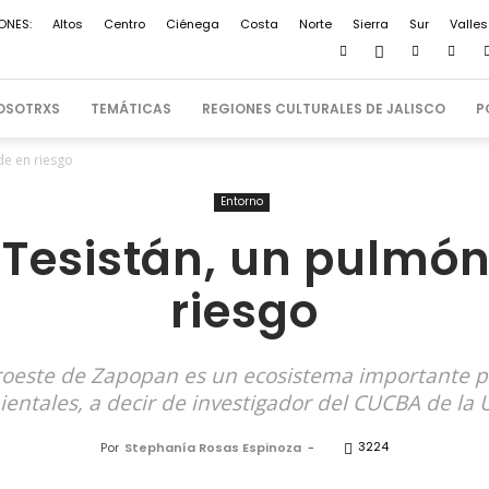
ONES:
Altos
Centro
Ciénega
Costa
Norte
Sierra
Sur
Valles
OSOTRXS
TEMÁTICAS
REGIONES CULTURALES DE JALISCO
P
de en riesgo
Entorno
 Tesistán, un pulmó
riesgo
roeste de Zapopan es un ecosistema importante par
entales, a decir de investigador del CUCBA de la
3224
Por
Stephanía Rosas Espinoza
-