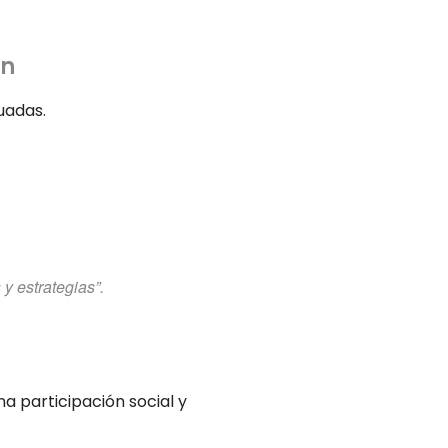
án
uadas.
y estrategias”.
una participación social y