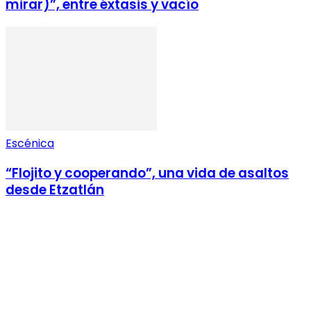
mirar)”, entre éxtasis y vacío
Escénica
“Flojito y cooperando”, una vida de asaltos
desde Etzatlán