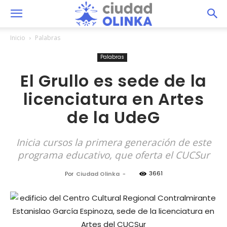
Inicio
Palabras
Palabras
El Grullo es sede de la
licenciatura en Artes
de la UdeG
Inicia cursos la primera generación de este
programa educativo, que oferta el CUCSur
3661
Por
Ciudad Olinka
-