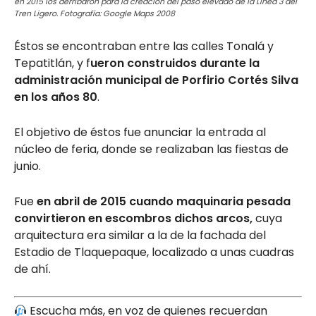
en 2015 los derribaron para la creación del paso elevado de la Línea 3 del
Tren Ligero. Fotografía: Google Maps 2008
Éstos se encontraban entre las calles Tonalá y
Tepatitlán, y f
ueron construidos durante la
administración municipal de Porfirio Cortés Silva
en los años 80
.
El objetivo de éstos fue anunciar la entrada al
núcleo de feria, donde se realizaban las fiestas de
junio.
Fue
en abril de 2015 cuando maquinaria pesada
convirtieron en escombros dichos arcos,
cuya
arquitectura era similar a la de la fachada del
Estadio de Tlaquepaque, localizado a unas cuadras
de ahí.
Escucha más, en voz de quienes recuerdan