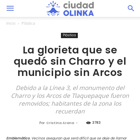
Inicio
Plástica
Plástica
La glorieta que se
quedó sin Charro y el
municipio sin Arcos
Debido a la Línea 3, el monumento del
Charro y los Arcos de Tlaquepaque fueron
removidos; habitantes de la zona los
recuerdan
3783
Por
Cristina Arana
-
Emblemático
. Vecinos aseguran que será difícil que se deje de llamar