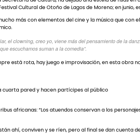
 Festival Cultural de Otoño de Lagos de Moreno; en junio, 
ucho más con elementos del cine y la música que con el 
mico.
r, el clowning, creo yo, viene más del pensamiento de la danza,
 lo que escuchamos suman a la comedia”.
mpre está rota, hay juego e improvisación, en esta obra n
a cuarta pared y hacen partícipes al público
tribus africanas: “Los atuendos conservan a los personaje
stán ahí, conviven y se ríen, pero al final se dan cuenta d