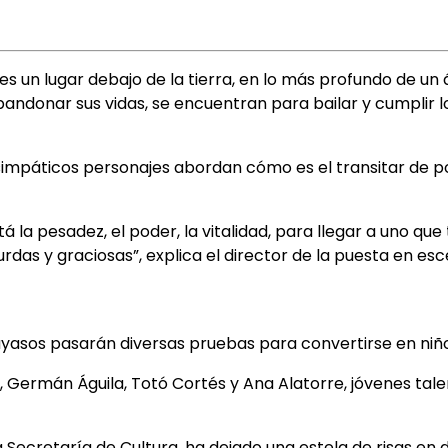
es un lugar debajo de la tierra, en lo más profundo de un
bandonar sus vidas, se encuentran para bailar y cumplir 
impáticos personajes abordan cómo es el transitar de por
a pesadez, el poder, la vitalidad, para llegar a uno que ti
das y graciosas”, explica el director de la puesta en es
ayasos pasarán diversas pruebas para convertirse en niñ
 Germán Águila, Totó Cortés y Ana Alatorre, jóvenes tale
ecretaría de Cultura, ha dejado una estela de risas en d