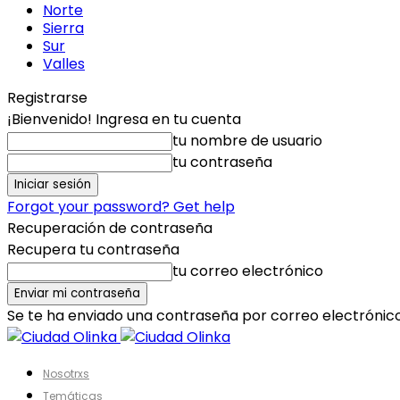
Norte
Sierra
Sur
Valles
Registrarse
¡Bienvenido! Ingresa en tu cuenta
tu nombre de usuario
tu contraseña
Forgot your password? Get help
Recuperación de contraseña
Recupera tu contraseña
tu correo electrónico
Se te ha enviado una contraseña por correo electrónico
Nosotrxs
Temáticas