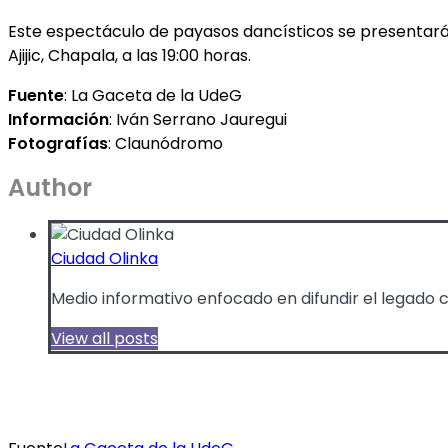
Este espectáculo de payasos dancísticos se presentará en
Ajijic, Chapala, a las 19:00 horas.
Fuente
: La Gaceta de la UdeG
Información
: Iván Serrano Jauregui
Fotografías
: Claunódromo
Author
Ciudad Olinka
Medio informativo enfocado en difundir el legado cul
View all posts