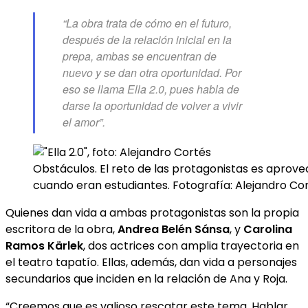
“La obra trata de cómo en el futuro,
después de la relación inicial en la
prepa, ambas se encuentran de
nuevo y se dan otra oportunidad. Por
eso se llama Ella 2.0, pues habla de
darse la oportunidad de volver a vivir
el amor”.
Obstáculos. El reto de las protagonistas es aprovec
cuando eran estudiantes. Fotografía: Alejandro Co
Quienes dan vida a ambas protagonistas son la propia
escritora de la obra,
Andrea Belén Sánsa
, y
Carolina
Ramos Kärlek
, dos actrices con amplia trayectoria en
el teatro tapatío. Ellas, además, dan vida a personajes
secundarios que inciden en la relación de Ana y Roja.
“Creemos que es valioso rescatar este tema. Hablar