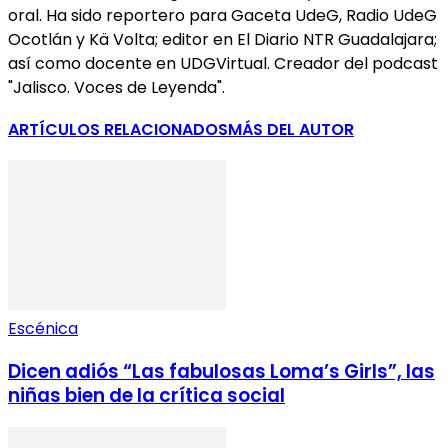
oral. Ha sido reportero para Gaceta UdeG, Radio UdeG
Ocotlán y Kä Volta; editor en El Diario NTR Guadalajara;
así como docente en UDGVirtual. Creador del podcast
"Jalisco. Voces de Leyenda".
ARTÍCULOS RELACIONADOS
MÁS DEL AUTOR
Escénica
Dicen adiós “Las fabulosas Loma’s Girls”, las
niñas bien de la crítica social