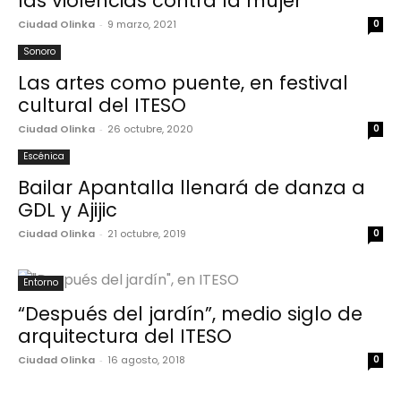
las violencias contra la mujer
Ciudad Olinka
-
9 marzo, 2021
0
Sonoro
Las artes como puente, en festival
cultural del ITESO
Ciudad Olinka
-
26 octubre, 2020
0
Escénica
Bailar Apantalla llenará de danza a
GDL y Ajijic
Ciudad Olinka
-
21 octubre, 2019
0
Entorno
“Después del jardín”, medio siglo de
arquitectura del ITESO
Ciudad Olinka
-
16 agosto, 2018
0