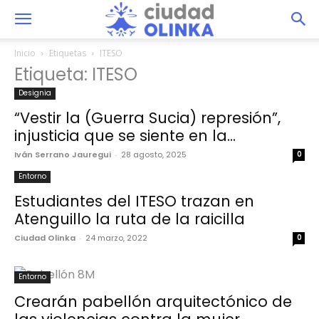
Inicio
Etiquetas
ITESO
Etiqueta: ITESO
Designia
“Vestir la (Guerra Sucia) represión”,
injusticia que se siente en la...
Iván Serrano Jauregui
-
28 agosto, 2025
0
Entorno
Estudiantes del ITESO trazan en
Atenguillo la ruta de la raicilla
Ciudad Olinka
-
24 marzo, 2022
0
Entorno
Crearán pabellón arquitectónico de