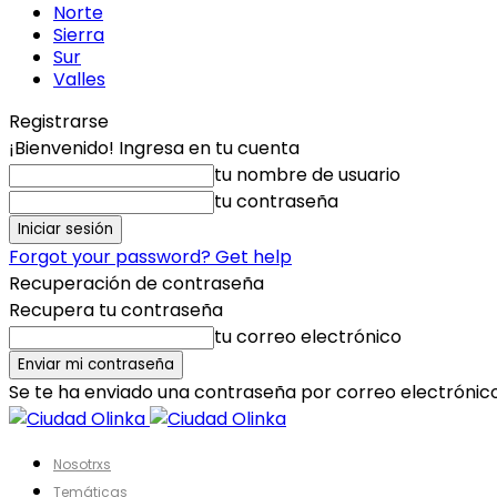
Norte
Sierra
Sur
Valles
Registrarse
¡Bienvenido! Ingresa en tu cuenta
tu nombre de usuario
tu contraseña
Forgot your password? Get help
Recuperación de contraseña
Recupera tu contraseña
tu correo electrónico
Se te ha enviado una contraseña por correo electrónico
Nosotrxs
Temáticas