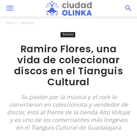
Inicio
Sonoro
Sonoro
Ramiro Flores, una
vida de coleccionar
discos en el Tianguis
Cultural
Su pasión por la música y el rock lo
convirtieron en coleccionista y vendedor de
discos; está al frente de la tienda Alto Voltaje
y es uno de los comerciantes más longevos
en el Tianguis Cultural de Guadalajara