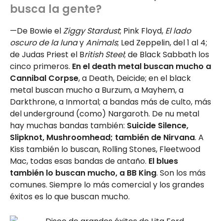
busca la gente?
—De Bowie el
Ziggy Stardust
; Pink Floyd,
El lado
oscuro de la luna
y
Animals
; Led Zeppelin, del 1 al 4;
de Judas Priest el B
ritish Steel
; de Black Sabbath los
cinco primeros.
En el death metal buscan mucho a
Cannibal Corpse
, a Death, Deicide; en el black
metal buscan mucho a Burzum, a Mayhem, a
Darkthrone, a Inmortal; a bandas más de culto, más
del underground (como) Nargaroth. De nu metal
hay muchas bandas también:
Suicide Silence,
Slipknot, Mushroomhead; también de Nirvana
. A
Kiss también lo buscan, Rolling Stones, Fleetwood
Mac, todas esas bandas de antaño.
El blues
también lo buscan mucho, a BB King
. Son los más
comunes. Siempre lo más comercial y los grandes
éxitos es lo que buscan mucho.