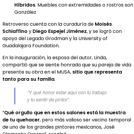
Híbridos
. Muebles con extremidades o rostros son a
González
Retroverso cuenta con la curaduría de
Moisés
Schiaffino
y
Diego Espejel Jiménez
, y se logró con
apoyo del Legado Grodman y la University of
Guadalajara Foundation.
En la inauguración, la esposa del autor, Linda,
compartió que se siente honrada que su pareja de vida
presente su obra en el MUSA,
sitio que representa
tanto para su familia
.
“Y qué honor estar aquí con tu trabajo
y tu sentir de pintor”.
“
Qué orgullo que en estos salones está la muestra
de tu quehacer
, pero más valioso ser vecino temporal
de uno de los grandes pintores mexicanos, José