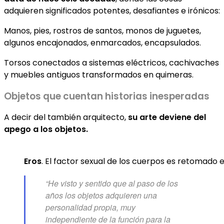
adquieren significados potentes, desafiantes e irónicos:
Manos, pies, rostros de santos, monos de juguetes,
algunos encajonados, enmarcados, encapsulados.
Torsos conectados a sistemas eléctricos, cachivaches
y muebles antiguos transformados en quimeras.
Objetos que cuentan historias inesperadas
A decir del también arquitecto,
su arte deviene del
apego a los objetos.
Eros
. El factor sexual de los cuerpos es retomado 
“He visto y sentido que al paso de los
años los objetos adquieren una
personalidad propia, muy
independiente de la función para la