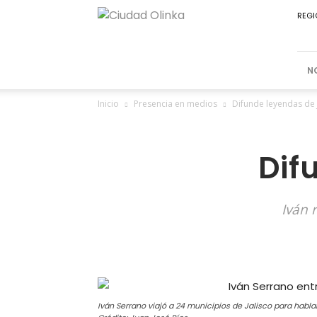
Ciudad
REGI
Olinka
N
Inicio
Presencia en medios
Difunde leyendas de 
Dif
Iván 
Iván Serrano viajó a 24 municipios de Jalisco para habla