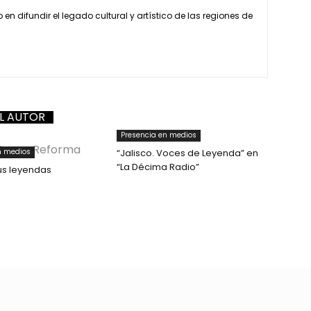
n difundir el legado cultural y artístico de las regiones de
L AUTOR
Presencia en medios
n medios
“Jalisco. Voces de Leyenda” en
“La Décima Radio”
sus leyendas