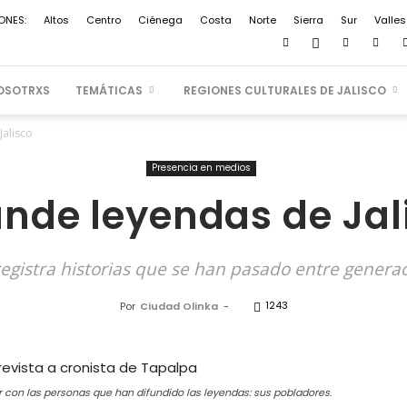
ONES:
Altos
Centro
Ciénega
Costa
Norte
Sierra
Sur
Valles
OSOTRXS
TEMÁTICAS
REGIONES CULTURALES DE JALISCO
Jalisco
Presencia en medios
unde leyendas de Jal
registra historias que se han pasado entre genera
1243
Por
Ciudad Olinka
-
r con las personas que han difundido las leyendas: sus pobladores.