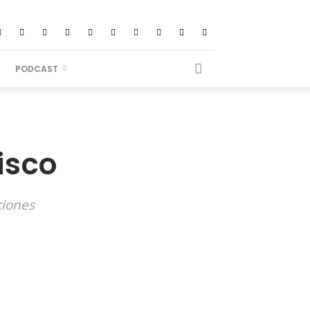
PODCAST
isco
ciones