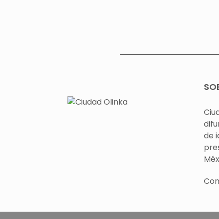
SO
Ciu
difu
de 
pre
Méx
Con