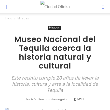
Inicio
Miradas
Miradas
Museo Nacional del
Tequila acerca la
historia natural y
cultural
Este recinto cumple 20 años de llevar la
historia, cultura y arte a la localidad de
Tequila
5288
Por
Iván Serrano Jauregui
-