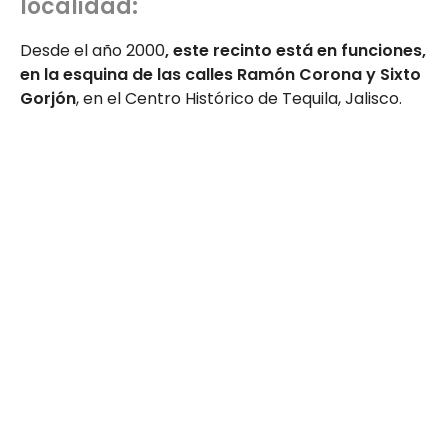
localidad:
Desde el año 2000
, este recinto está en funciones,
en la esquina de las calles Ramón Corona y Sixto
Gorjón
, en el Centro Histórico de Tequila, Jalisco.
Antiguas técnicas de creación del tequila
Antiguas técnicas de creación del tequila en el Munat
Piezas de arte popular creado en la Región Valles
Piezas de arte popular en el Munat