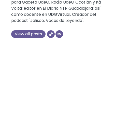
para Gaceta UdeG, Radio UdeG Ocotlán y Kä
Barricas tradicionales, contenedoras de la bebida
Volta; editor en El Diario NTR Guadalajara; así
Barricas tradicionales, contenedoras de la bebida
como docente en UDGVirtual. Creador del
podcast "Jalisco. Voces de Leyenda".
View all posts
Piezas antiguas y fotografías de la localidad
Museo Nacional del Tequila