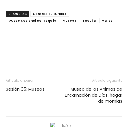
ETIQUETAS
Centros culturales
Museo Nacional del Tequila
Museos
Tequila
Valles
Museo Nacional del Tequila acerca la historia natural y cultural
Museo Nacional del Tequila acerca la historia natural y cultural
Artículo anterior
Artículo siguiente
Sesión 35: Museos
Museo de las Ánimas de
Encarnación de Díaz, hogar
de momias