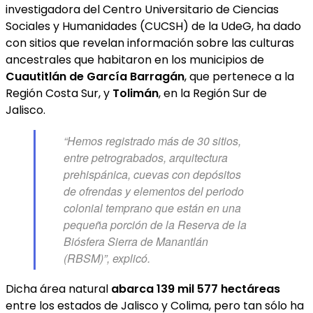
investigadora del Centro Universitario de Ciencias
Sociales y Humanidades (CUCSH) de la UdeG, ha dado
con sitios que revelan información sobre las culturas
ancestrales que habitaron en los municipios de
Cuautitlán de García Barragán
, que pertenece a la
Región Costa Sur, y
Tolimán
, en la Región Sur de
Jalisco.
“Hemos registrado más de 30 sitios,
entre petrograbados, arquitectura
prehispánica, cuevas con depósitos
de ofrendas y elementos del periodo
colonial temprano que están en una
pequeña porción de la Reserva de la
Biósfera Sierra de Manantlán
(RBSM)”, explicó.
Dicha área natural
abarca 139 mil 577 hectáreas
entre los estados de Jalisco y Colima, pero tan sólo ha