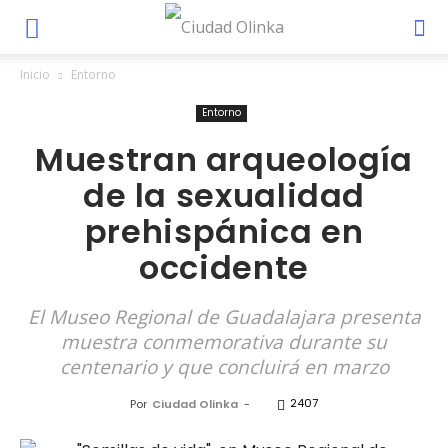
Inicio
Entorno
Entorno
Muestran arqueología
de la sexualidad
prehispánica en
occidente
El Museo Regional de Guadalajara presenta
muestra conmemorativa durante su
centenario y que concluirá en marzo
2407
Por
Ciudad Olinka
-