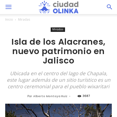
Inicio
Miradas
Miradas
Isla de los Alacranes,
nuevo patrimonio en
Jalisco
Ubicada en el centro del lago de Chapala,
este lugar además de un sitio turístico es un
centro ceremonial para el pueblo wixaritari
3687
Por
Alberto Montoya Ruiz
-