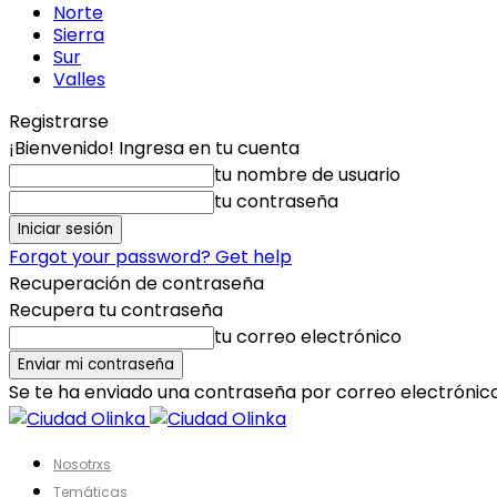
Norte
Sierra
Sur
Valles
Registrarse
¡Bienvenido! Ingresa en tu cuenta
tu nombre de usuario
tu contraseña
Forgot your password? Get help
Recuperación de contraseña
Recupera tu contraseña
tu correo electrónico
Se te ha enviado una contraseña por correo electrónico
Nosotrxs
Temáticas