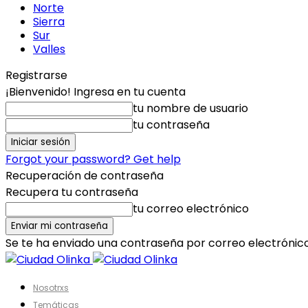
Norte
Sierra
Sur
Valles
Registrarse
¡Bienvenido! Ingresa en tu cuenta
tu nombre de usuario
tu contraseña
Forgot your password? Get help
Recuperación de contraseña
Recupera tu contraseña
tu correo electrónico
Se te ha enviado una contraseña por correo electrónico
Nosotrxs
Temáticas