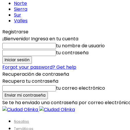
Norte
Sierra
Sur
Valles
Registrarse
¡Bienvenido! Ingresa en tu cuenta
tu nombre de usuario
tu contraseña
Forgot your password? Get help
Recuperación de contraseña
Recupera tu contraseña
tu correo electrónico
Se te ha enviado una contraseña por correo electrónico
Nosotrxs
Temáticas