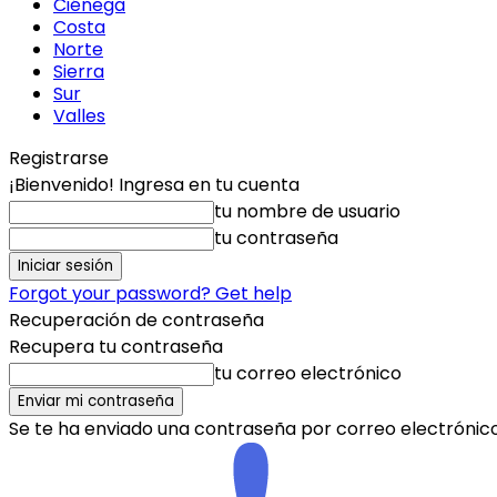
Ciénega
Costa
Norte
Sierra
Sur
Valles
Registrarse
¡Bienvenido! Ingresa en tu cuenta
tu nombre de usuario
tu contraseña
Forgot your password? Get help
Recuperación de contraseña
Recupera tu contraseña
tu correo electrónico
Se te ha enviado una contraseña por correo electrónico