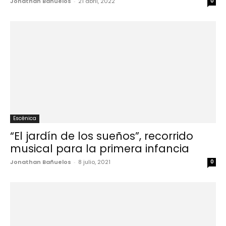
Jonathan Bañuelos
-
21 abril, 2022
0
Escénica
“El jardín de los sueños”, recorrido
musical para la primera infancia
Jonathan Bañuelos
-
8 julio, 2021
0