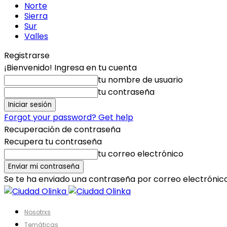
Norte
Sierra
Sur
Valles
Registrarse
¡Bienvenido! Ingresa en tu cuenta
tu nombre de usuario
tu contraseña
Forgot your password? Get help
Recuperación de contraseña
Recupera tu contraseña
tu correo electrónico
Se te ha enviado una contraseña por correo electrónico
Nosotrxs
Temáticas