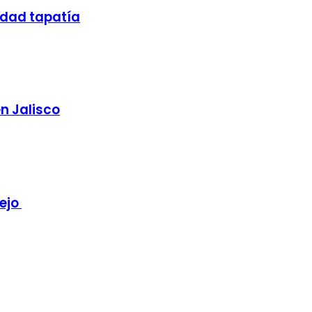
nidad tapatía
en Jalisco
nejo