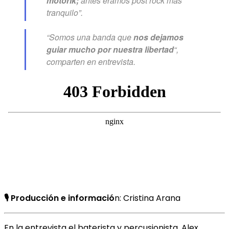
motorik;
antes éramos post rock más
tranquilo”.
“Somos una banda que
nos dejamos
guiar mucho por nuestra libertad
“,
comparten en entrevista.
🎙 Producción e informació
n: Cristina Arana
En la entrevista el baterista y percusionista, Alex,