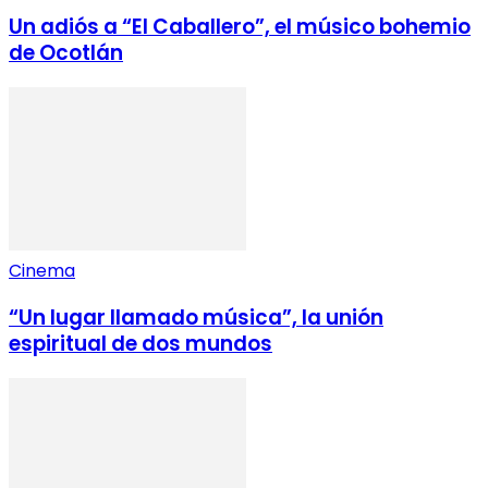
Un adiós a “El Caballero”, el músico bohemio
de Ocotlán
Cinema
“Un lugar llamado música”, la unión
espiritual de dos mundos