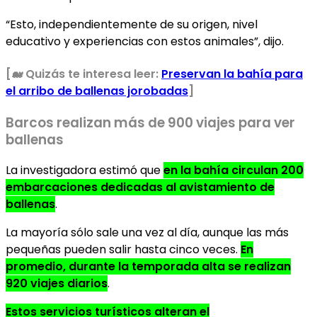
“Esto, independientemente de su origen, nivel
educativo y experiencias con estos animales”, dijo.
[🐋 Quizás te interesa leer:
Preservan la bahía para
el arribo de ballenas jorobadas
]
Barcos realizan más de 900 viajes para ver
ballenas
La investigadora estimó que
en la bahía circulan 200
embarcaciones dedicadas al avistamiento de
ballenas
.
La mayoría sólo sale una vez al día, aunque las más
pequeñas pueden salir hasta cinco veces.
En
promedio, durante la temporada alta se realizan
920 viajes diarios
.
Estos servicios turísticos alteran el