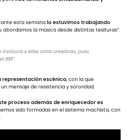
urante esta semana
lo estuvimos trabajando
s
; abordamos la música desde distintas tesituras”.
s involucra a ellas como creadoras, pues
el 8M”.
 representación escénica
, con la que
 un mensaje de resistencia y sororidad.
ste proceso además de enriquecedor es
hemos sido formadas en el sistema machista, con
.