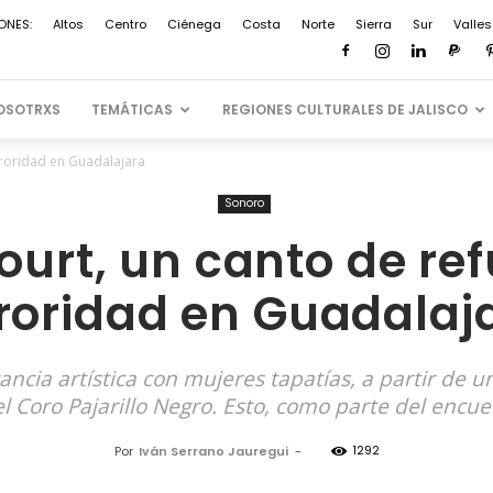
ONES:
Altos
Centro
Ciénega
Costa
Norte
Sierra
Sur
Valles
OSOTRXS
TEMÁTICAS
REGIONES CULTURALES DE JALISCO
ororidad en Guadalajara
Sonoro
ourt, un canto de ref
roridad en Guadalaj
ancia artística con mujeres tapatías, a partir de 
l Coro Pajarillo Negro. Esto, como parte del encu
1292
Por
Iván Serrano Jauregui
-