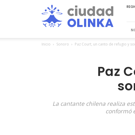
Ciudad
REGI
Olinka
N
Inicio
Sonoro
Paz Court, un canto de refugio y s
Paz C
so
La cantante chilena realiza est
conformó e