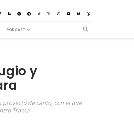
PODCAST
ugio y
ara
un proyecto de canto, con el que
entro Trama