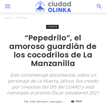
Inicio
Cinema
Cinema
“Pepedrilo”, el
amoroso guardián de
los cocodrilos de La
Manzanilla
Este cortometraje documental, sobre un
personaje de La Huerta, Jalisco, fue creado
por cineastas del DIS del CUAAD y está
nominado al premio Óscar estudiantil 2021
4104
Por
Iván Serrano Jauregui
-