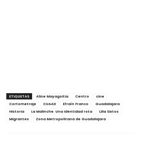
ETIQUETAS
Aline Mayagoitia
Centro
cine
Cortometraje
CUAAD
Efraín Franco
Guadalajara
Historia
La Malinche. Una identidad rota
Lilia Sixtos
Migrantes
Zona Metropolitana de Guadalajara