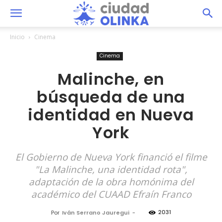
Inicio
Cinema
Cinema
Malinche, en
búsqueda de una
identidad en Nueva
York
El Gobierno de Nueva York financió el filme
"La Malinche, una identidad rota",
adaptación de la obra homónima del
académico del CUAAD Efraín Franco
2031
Por
Iván Serrano Jauregui
-