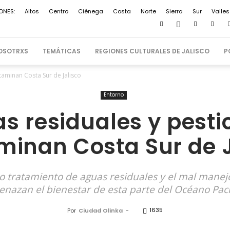
ONES:
Altos
Centro
Ciénega
Costa
Norte
Sierra
Sur
Valles
OSOTRXS
TEMÁTICAS
REGIONES CULTURALES DE JALISCO
P
taminan Costa Sur de Jalisco
Entorno
s residuales y pesti
minan Costa Sur de J
ulo tratamiento de aguas residuales y el mal mane
nazan el bienestar de esta parte del Océano Pací
1635
Por
Ciudad Olinka
-