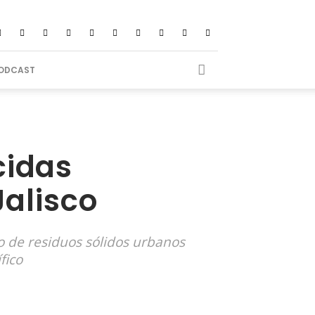
ODCAST
cidas
alisco
jo de residuos sólidos urbanos
fico