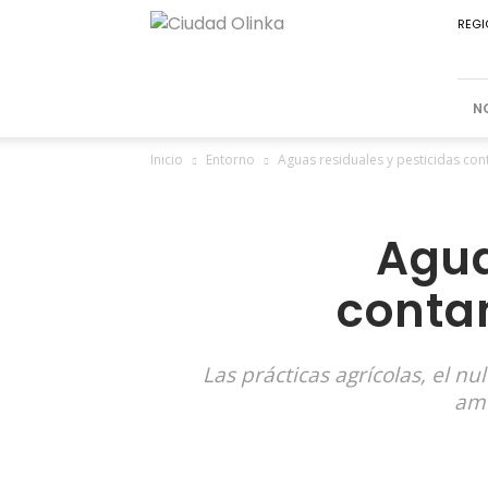
Ciudad
REGI
Olinka
N
Inicio
Entorno
Aguas residuales y pesticidas con
Agua
conta
Las prácticas agrícolas, el n
ame