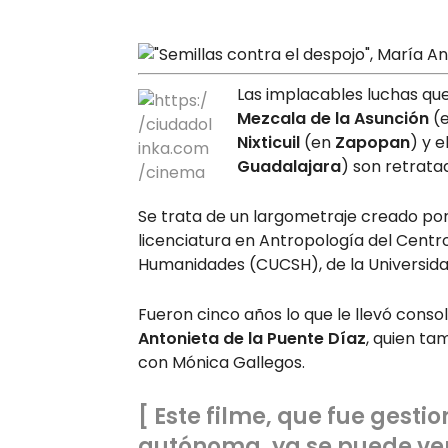
Las implacables luchas que
Mezcala de la Asunción
(e
Nixticuil
(en
Zapopan
) y 
Guadalajara
) son retrat
Se trata de un largometraje creado po
licenciatura en Antropología del Centro
Humanidades (CUCSH), de la Universida
Fueron cinco años lo que le llevó consol
Antonieta de la Puente Díaz
, quien ta
con Mónica Gallegos.
[ Este filme, que fue gest
autónoma,
ya se puede ve