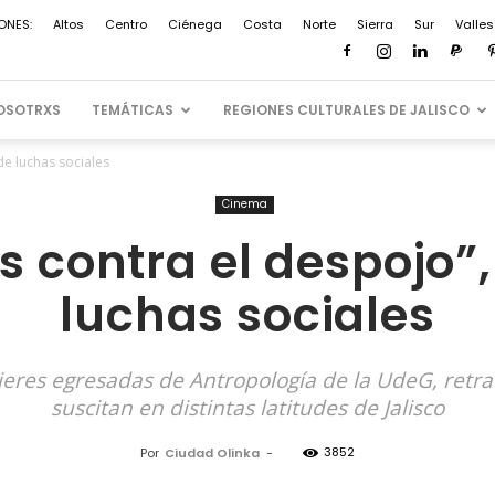
ONES:
Altos
Centro
Ciénega
Costa
Norte
Sierra
Sur
Valles
OSOTRXS
TEMÁTICAS
REGIONES CULTURALES DE JALISCO
de luchas sociales
Cinema
s contra el despojo”,
luchas sociales
res egresadas de Antropología de la UdeG, retrat
suscitan en distintas latitudes de Jalisco
3852
Por
Ciudad Olinka
-