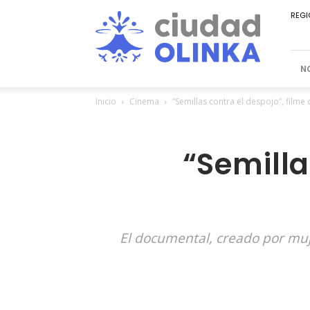
Ciudad
REGI
Olinka
N
Inicio
Cinema
“Semillas contra el despojo”, filme 
“Semilla
El documental, creado por muje