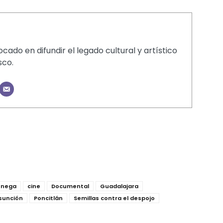
cado en difundir el legado cultural y artístico
sco.
énega
cine
Documental
Guadalajara
Asunción
Poncitlán
Semillas contra el despojo