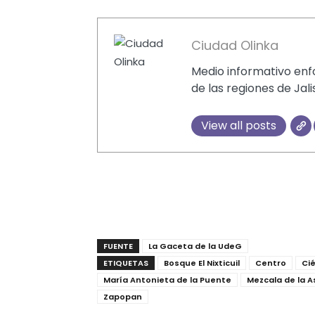
Ciudad Olinka
Medio informativo enfo
de las regiones de Jali
View all posts
FUENTE
La Gaceta de la UdeG
ETIQUETAS
Bosque El Nixticuil
Centro
Ci
María Antonieta de la Puente
Mezcala de la 
Zapopan