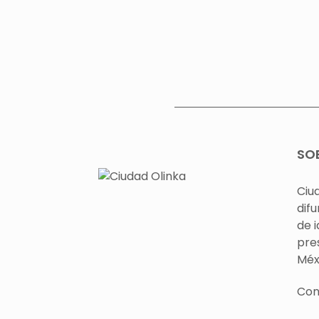
SO
Ciu
difu
de 
pre
Méx
Con