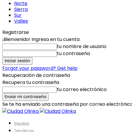
Norte
Sierra
Sur
Valles
Registrarse
¡Bienvenido! Ingresa en tu cuenta
tu nombre de usuario
tu contraseña
Forgot your password? Get help
Recuperación de contraseña
Recupera tu contraseña
tu correo electrónico
Se te ha enviado una contraseña por correo electrónico
Nosotrxs
Temáticas