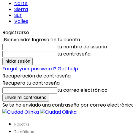
Norte
Sierra
Sur
Valles
Registrarse
¡Bienvenido! Ingresa en tu cuenta
tu nombre de usuario
tu contraseña
Forgot your password? Get help
Recuperación de contraseña
Recupera tu contraseña
tu correo electrónico
Se te ha enviado una contraseña por correo electrónico
Nosotrxs
Temáticas